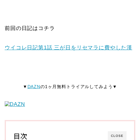
前回の日記はコチラ
ウイコレ日記第1話 三が日をリセマラに費やした漢
▼
DAZN
の1ヶ月無料トライアルしてみよう▼
目次
CLOSE