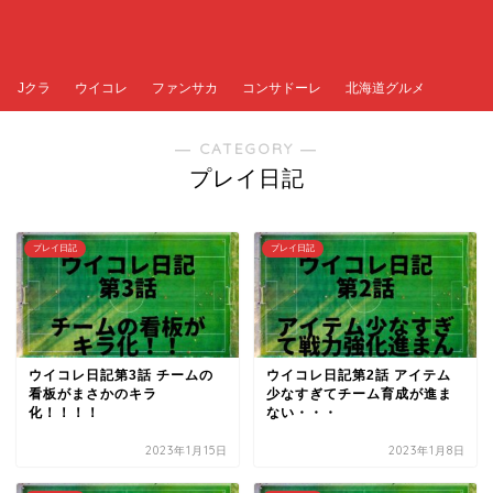
Jクラ
ウイコレ
ファンサカ
コンサドーレ
北海道グルメ
― CATEGORY ―
プレイ日記
プレイ日記
プレイ日記
ウイコレ日記第3話 チームの
ウイコレ日記第2話 アイテム
看板がまさかのキラ
少なすぎてチーム育成が進ま
化！！！！
ない・・・
2023年1月15日
2023年1月8日