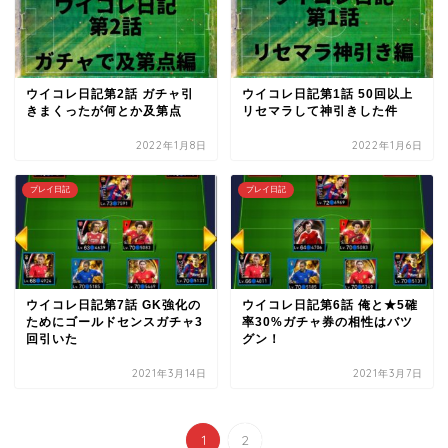
ウイコレ日記第2話 ガチャ引
ウイコレ日記第1話 50回以上
きまくったが何とか及第点
リセマラして神引きした件
2022年1月8日
2022年1月6日
プレイ日記
プレイ日記
ウイコレ日記第7話 GK強化の
ウイコレ日記第6話 俺と★5確
ためにゴールドセンスガチャ3
率30%ガチャ券の相性はバツ
回引いた
グン！
2021年3月14日
2021年3月7日
1
2