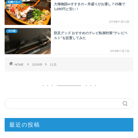
札幌グルメ
大海物語inすすきの～舟盛りがお通し？25種で
1,680円と安い！
2018年11月12日
その他
防災グッズ おすすめのテレビ転倒対策"テレビベ
ルト"を設置してみた
2018年11月7日
HOME
2018年
11月
最近の投稿