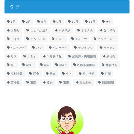
タグ
1月
2月
6月
9月
10月
11月
★4
お祭り
しょうが焼き
すき焼き
すすきの
なつぞら
アイス
オムライス
カレー
スイーツ
ハンバーガー
ハンバーグ
パン
パンケーキ
ランキング
ラーメン
リス
ルタオ
倶知安情報
富良野・美瑛情報
新得町
星3
星3.5
星4
星4.5
札幌市清田区
札幌情報
江別情報
洋食
焼肉
牛丼
稚内情報
紅葉
苫小牧
道南
道央
道東
野生動物
釧路情報