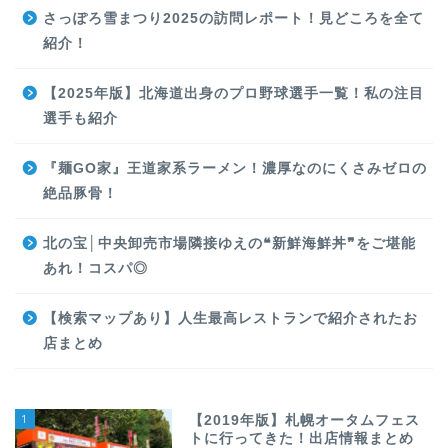
さっぽろ雪まつり2025の訪問レポート！見どころを全て
紹介！
【2025年版】北海道出身のプロ野球選手一覧！私の注目
選手も紹介
『麺GO家』王道家系ラーメン！濃厚なのにくさみゼロの
絶品豚骨！
北の宝│中央卸売市場隣接ゆえの❝新鮮海鮮丼❞をご堪能
あれ！コスパ◎
【検索マップあり】人生最高レストランで紹介されたお
店まとめ
1
【2019年版】札幌オータムフェス
トに行ってきた！出店情報まとめ