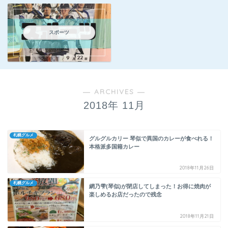
スポーツ
― ARCHIVES ―
2018年 11月
札幌グルメ
グルグルカリー 琴似で異国のカレーが食べれる！
本格派多国籍カレー
2018年11月26日
札幌グルメ
網乃雫(琴似)が閉店してしまった！お得に焼肉が
楽しめるお店だったので残念
2018年11月21日