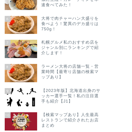
速食べてみた！
大将で肉チャーハン大盛りを
6
食べよう！驚異のデカ盛りは
750g！
札幌グルメ私のおすすめ店を
7
ジャンル別にランキングで紹
介します！
ラーメン大将の店舗一覧・営
8
業時間【最寄り店舗の検索マ
ップあり】
【2023年版】北海道出身のサ
9
ッカー選手一覧！私の注目選
手も紹介【J1】
【検索マップあり】人生最高
10
レストランで紹介されたお店
まとめ