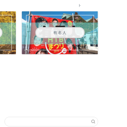
ト
有名人