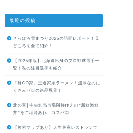
最近の投稿
さっぽろ雪まつり2025の訪問レポート！見
どころを全て紹介！
【2025年版】北海道出身のプロ野球選手一
覧！私の注目選手も紹介
『麺GO家』王道家系ラーメン！濃厚なのに
くさみゼロの絶品豚骨！
北の宝│中央卸売市場隣接ゆえの❝新鮮海鮮
丼❞をご堪能あれ！コスパ◎
【検索マップあり】人生最高レストランで