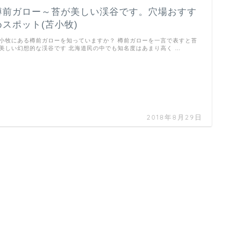
樽前ガロー～苔が美しい渓谷です。穴場おすす
めスポット(苫小牧)
小牧にある樽前ガローを知っていますか？ 樽前ガローを一言で表すと苔
美しい幻想的な渓谷です 北海道民の中でも知名度はあまり高く …
2018年8月29日