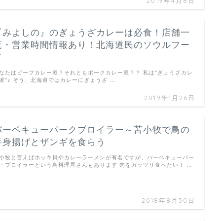
2019年4月8日
『みよしの』のぎょうざカレーは必食！店舗一
覧・営業時間情報あり！北海道民のソウルフー
ド
なたはビーフカレー派？それともポークカレー派？？ 私は"ぎょうざカレ
派"♪ そう、北海道ではカレーにぎょうざ …
2019年1月26日
バーベキューパークブロイラー～苫小牧で鳥の
半身揚げとザンギを食らう
小牧と言えばホッキ貝やカレーラーメンが有名ですが、バーベキューパー
・ブロイラーという鳥料理屋さんもあります 肉をガッツリ食べたい！ …
2018年8月30日