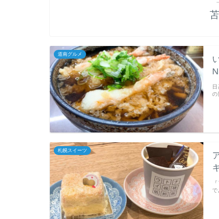
道南グルメ
日
の
札幌スイーツ
『
で