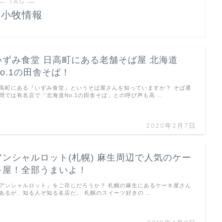
― TAG ―
苫小牧情報
いずみ食堂 日高町にある老舗そば屋 北海道
No.1の田舎そば！
高町にある『いずみ食堂』というそば屋さんを知っていますか？ そば通
間では有名店で「北海道No.1の田舎そば」との呼び声も高 …
2020年2月7日
アンシャルロット(札幌) 麻生周辺で人気のケー
キ屋！全部うまいよ！
アンシャルロット』をご存じだろうか？ 札幌の麻生にあるケーキ屋さん
あるが、知る人ぞ知る名店だ。 札幌のスイーツ好きの …