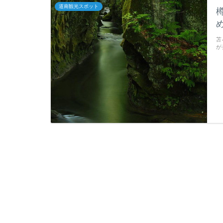
道南観光スポット
苫
が