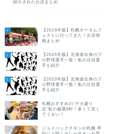
紹介されたお店まとめ
【2019年版】札幌オータムフ
1
ェストに行ってきた！出店情
報まとめ
【2025年版】北海道出身のプ
2
ロ野球選手一覧！私の注目選
手も紹介
【2023年版】北海道出身のプ
3
ロ野球選手一覧！私の注目選
手も紹介
札幌おすすめの”デカ盛り
4
店”私の厳選8軒！多くて安く
てうまい！
ジョイパックチキンが札幌 琴
5
似に上陸！カレーチキンを早