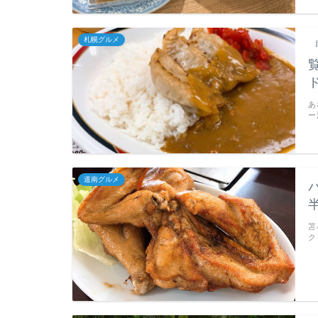
札幌グルメ
あ
ー
道南グルメ
苫
ク