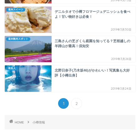
2019年4月15日
道央スイーツ
デニルタオで小樽フロマージュデニッシュを食べ
よ！甘い物好きは必食！
2019年3月30日
道央観光スポット
三島さんの芝ざくら庭園を知ってる？芝桜越しの
羊蹄山が最高！倶知安
2019年3月26日
有名人
北野日奈子(乃木坂46)がかわいい！写真集も大好
評【小樽出身】
2019年3月24日
1
2
HOME
小樽情報