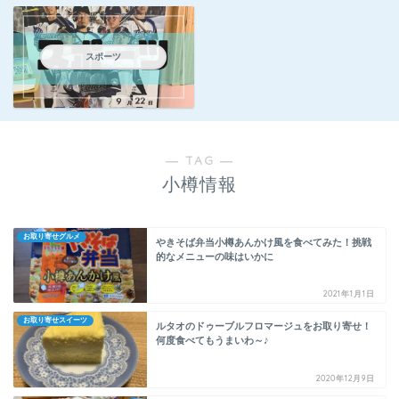
スポーツ
― TAG ―
小樽情報
お取り寄せグルメ
やきそば弁当小樽あんかけ風を食べてみた！挑戦
的なメニューの味はいかに
2021年1月1日
お取り寄せスイーツ
ルタオのドゥーブルフロマージュをお取り寄せ！
何度食べてもうまいわ～♪
2020年12月9日