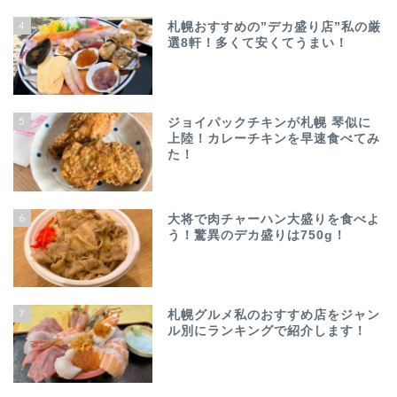
4
札幌おすすめの”デカ盛り店”私の厳
選8軒！多くて安くてうまい！
5
ジョイパックチキンが札幌 琴似に
上陸！カレーチキンを早速食べてみ
た！
6
大将で肉チャーハン大盛りを食べよ
う！驚異のデカ盛りは750g！
7
札幌グルメ私のおすすめ店をジャン
ル別にランキングで紹介します！