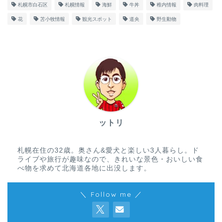
札幌市白石区
札幌情報
海鮮
牛丼
稚内情報
肉料理
花
苫小牧情報
観光スポット
道央
野生動物
ットリ
札幌在住の32歳。奥さん&愛犬と楽しい3人暮らし。ド
ライブや旅行が趣味なので、きれいな景色・おいしい食
べ物を求めて北海道各地に出没します。
＼ Follow me ／