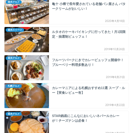
道央グルメ
亀十 小樽で長年愛されている老舗パン屋さん バタ
ークリームがおいしい！
2020年4月18日
道央スイーツ
ルタオのケーキバイキングに行ってきた！月1回限
定・抽選制ビュッフェ！
2019年10月26日
道央グルメ
フルーツパークにきでカレービュッフェ開催中！
ブルーベリー料理多数あり！
2019年8月21日
札幌グルメ
カレーマニアによる札幌おすすめ11選 スープ・ル
ー【実食レビュー有】
2019年4月22日
道央グルメ
STAR銭函にこんなにおいしいネパールカレー
が！チーズナンは必食！