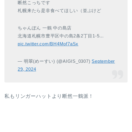
断然こっちです
札幌来たら是非食べてほしい（並ぶけど
ちゃんぽん 一鶴 中の島店
北海道札幌市豊平区中の島2条2丁目1-5…
pic.twitter.com/BH4Mof7aSx
— 明翠(めーすい) (@AIGIS_0307)
September
29, 2024
私もリンガーハットより断然一鶴派！