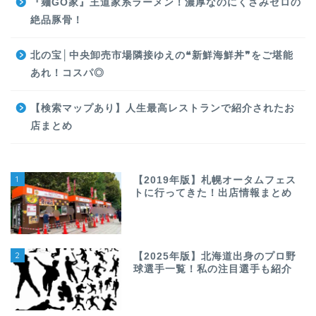
『麺GO家』王道家系ラーメン！濃厚なのにくさみゼロの
絶品豚骨！
北の宝│中央卸売市場隣接ゆえの❝新鮮海鮮丼❞をご堪能
あれ！コスパ◎
【検索マップあり】人生最高レストランで紹介されたお
店まとめ
1
【2019年版】札幌オータムフェス
トに行ってきた！出店情報まとめ
2
【2025年版】北海道出身のプロ野
球選手一覧！私の注目選手も紹介