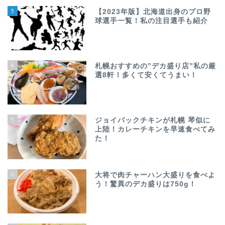
3
【2023年版】北海道出身のプロ野
球選手一覧！私の注目選手も紹介
4
札幌おすすめの”デカ盛り店”私の厳
選8軒！多くて安くてうまい！
5
ジョイパックチキンが札幌 琴似に
上陸！カレーチキンを早速食べてみ
た！
6
大将で肉チャーハン大盛りを食べよ
う！驚異のデカ盛りは750g！