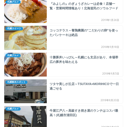
札幌グルメ
『みよしの』のぎょうざカレーは必食！店舗一
覧・営業時間情報あり！北海道民のソウルフード
2019年1月26日
札幌スイーツ
コッコテラス～養鶏農園の"こだわりの卵"を使っ
たパンケーキは絶品
2018年9月18日
札幌グルメ
十勝豚丼いっぴん～札幌にも支店があり、本場帯
広の豚丼を味わえる
2018年9月3日
札幌観光スポット
ツタヤ美しが丘店～TSUTAYA×MORIHICOで一日
過ごせる
2018年8月20日
札幌グルメ
牛屋江戸八～高級すき焼き屋のランチはコスパ最
高！(札幌市清田区)