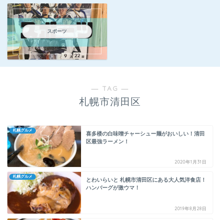
スポーツ
― TAG ―
札幌市清田区
札幌グルメ
喜多楼の白味噌チャーシュー麺がおいしい！清田
区最強ラーメン！
2020年1月31日
札幌グルメ
とわいらいと 札幌市清田区にある大人気洋食店！
ハンバーグが激ウマ！
2019年8月28日