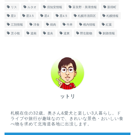
リス
ルタオ
倶知安情報
富良野・美瑛情報
新得町
星3
星3.5
星4
星4.5
札幌市清田区
札幌情報
江別情報
洋食
焼肉
牛丼
稚内情報
紅葉
苫小牧
道南
道央
道東
野生動物
釧路情報
ットリ
札幌在住の32歳。奥さん&愛犬と楽しい3人暮らし。ド
ライブや旅行が趣味なので、きれいな景色・おいしい食
べ物を求めて北海道各地に出没します。