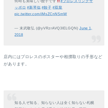
何時も美味しい餃子です
#プロレスリングサ
ッポロ
#新琴似
#餃子
#双龍
pic.twitter.com/iMsZCnNSmW
— 末武敬弘 (@yVRzrAVQ3lELGQN)
June 1,
2018
店内にはプロレスのポスターや相撲取りの手形など
があります。
知る人ぞ知る、知らない人は全く知らない札幌