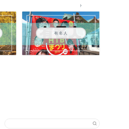
ト
有名人