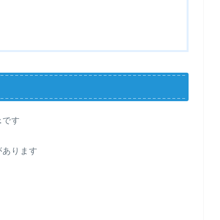
ェ
です
があります