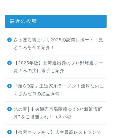
最近の投稿
さっぽろ雪まつり2025の訪問レポート！見
どころを全て紹介！
【2025年版】北海道出身のプロ野球選手一
覧！私の注目選手も紹介
『麺GO家』王道家系ラーメン！濃厚なのに
くさみゼロの絶品豚骨！
北の宝│中央卸売市場隣接ゆえの❝新鮮海鮮
丼❞をご堪能あれ！コスパ◎
【検索マップあり】人生最高レストランで