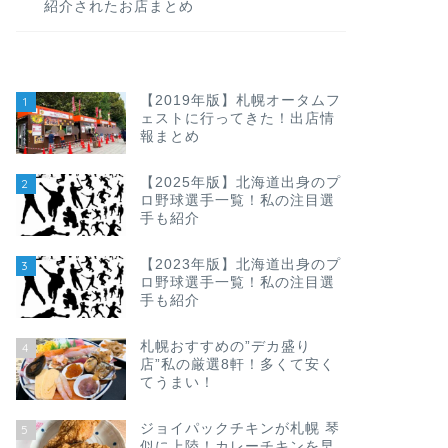
紹介されたお店まとめ
【2019年版】札幌オータムフ
1
ェストに行ってきた！出店情
報まとめ
【2025年版】北海道出身のプ
2
ロ野球選手一覧！私の注目選
手も紹介
【2023年版】北海道出身のプ
3
ロ野球選手一覧！私の注目選
手も紹介
札幌おすすめの”デカ盛り
4
店”私の厳選8軒！多くて安く
てうまい！
ジョイパックチキンが札幌 琴
5
似に上陸！カレーチキンを早