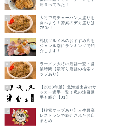
速食べてみた！
大将で肉チャーハン大盛りを
6
食べよう！驚異のデカ盛りは
750g！
札幌グルメ私のおすすめ店を
7
ジャンル別にランキングで紹
介します！
ラーメン大将の店舗一覧・営
8
業時間【最寄り店舗の検索マ
ップあり】
【2023年版】北海道出身のサ
9
ッカー選手一覧！私の注目選
手も紹介【J1】
【検索マップあり】人生最高
10
レストランで紹介されたお店
まとめ