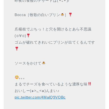
昨夜の食後のデザートは( •⌄• )/
Bocca［牧歌の白いプリン
］
爪楊枝でぷちっ！と穴を開けるとあら不思議
(⊙∀⊙)
ゴムが破れてきれいにプリンが出てくるんです
ソースをかけて
｡｡｡
まるでチーズを食べているような濃厚な味
おいしー(๑>؂<๑)んまい♪
pic.twitter.com/4MalQ9VOBc