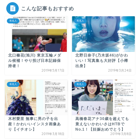
こんな記事もおすすめ
有名人
有名人
北口榛花(旭川) 東京五輪メダ
北野日奈子(乃木坂46)がかわ
ル候補！やり投げ日本記録保
いい！写真集も大好評【小樽
持者！
出身】
2019年5月17日
2019年3月24日
有名人
有名人
木村愛里 無事に男の子を出
高橋春花アナ30歳を超えても
産！かわいいインスタ画像あ
衰えないかわいさはHTBで
り【イチオシ】
No.1！【妊娠おめでとう】
2019年3月18日
2019年3月8日