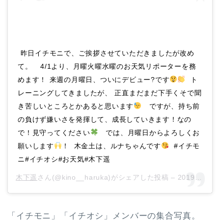
ㅤ 昨日イチモニで、ご挨拶させていただきましたが改め
て。ㅤ ㅤ ㅤ 4/1より、月曜火曜水曜のお天気リポーターを務
めます！ㅤ 来週の月曜日、ついにデビュー?です
ㅤ ㅤ ト
レーニングしてきましたが、ㅤ 正直まだまだ下手くそで聞
き苦しいところとかあると思います
ㅤ ㅤ ですが、持ち前
の負けず嫌いさを発揮して、成長していきます！なの
で！見守ってください
ㅤ ㅤ では、月曜日からよろしくお
願いします
！ ㅤ 木金土は、ルナちゃんです
ㅤ #イチモ
ニ#イチオシ#お天気#木下遥
木下遥
さん(@kino__haruka)がシェアした投稿 –
2019年 3月月29日午後8時31分PDT
「イチモニ」「イチオシ」メンバーの集合写真。