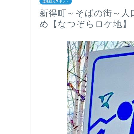
道東観光スポット
新得町～そばの街～人
め【なつぞらロケ地】