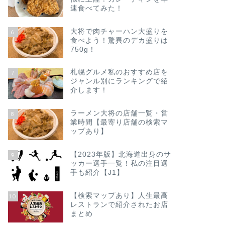
速食べてみた！
大将で肉チャーハン大盛りを
6
食べよう！驚異のデカ盛りは
750g！
札幌グルメ私のおすすめ店を
7
ジャンル別にランキングで紹
介します！
ラーメン大将の店舗一覧・営
8
業時間【最寄り店舗の検索マ
ップあり】
【2023年版】北海道出身のサ
9
ッカー選手一覧！私の注目選
手も紹介【J1】
【検索マップあり】人生最高
10
レストランで紹介されたお店
まとめ