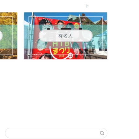
ト
有名人