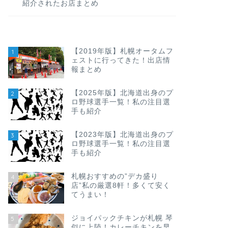
紹介されたお店まとめ
【2019年版】札幌オータムフ
1
ェストに行ってきた！出店情
報まとめ
【2025年版】北海道出身のプ
2
ロ野球選手一覧！私の注目選
手も紹介
【2023年版】北海道出身のプ
3
ロ野球選手一覧！私の注目選
手も紹介
札幌おすすめの”デカ盛り
4
店”私の厳選8軒！多くて安く
てうまい！
ジョイパックチキンが札幌 琴
5
似に上陸！カレーチキンを早