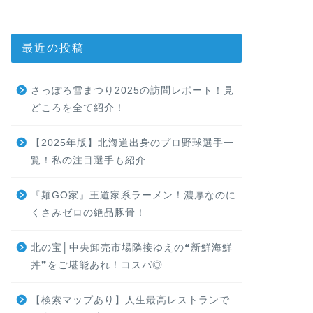
最近の投稿
さっぽろ雪まつり2025の訪問レポート！見
どころを全て紹介！
【2025年版】北海道出身のプロ野球選手一
覧！私の注目選手も紹介
『麺GO家』王道家系ラーメン！濃厚なのに
くさみゼロの絶品豚骨！
北の宝│中央卸売市場隣接ゆえの❝新鮮海鮮
丼❞をご堪能あれ！コスパ◎
【検索マップあり】人生最高レストランで