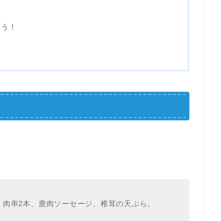
よう！
、肉串2本、鹿肉ソーセージ、椎茸の天ぷら。